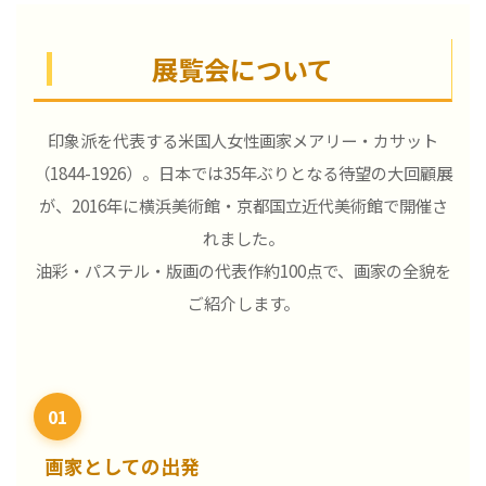
展覧会について
印象派を代表する米国人女性画家メアリー・カサット
（1844-1926）。日本では35年ぶりとなる待望の大回顧展
が、2016年に横浜美術館・京都国立近代美術館で開催さ
れました。
油彩・パステル・版画の代表作約100点で、画家の全貌を
ご紹介します。
01
画家としての出発