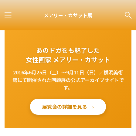
メアリー・カサット展
あのドガをも魅了した
女性画家 メアリー・カサット
2016年6月25日（土）～9月11日（日）／横浜美術
館にて開催された回顧展の公式アーカイブサイトで
す。
展覧会の詳細を見る ›