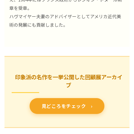
章を受章。
ハヴマイヤー夫妻のアドバイザーとしてアメリカ近代美
術の発展にも貢献しました。
印象派の名作を一挙公開した回顧展アーカイ
ブ
見どころをチェック ›