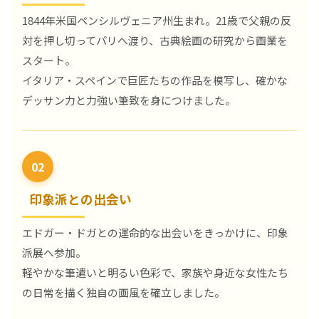
1844年米国ペンシルヴェニア州生まれ。21歳で父親の反
対を押し切ってパリへ渡り、古典絵画の研究から画業を
スタート。
イタリア・スペインで巨匠たちの作品を模写し、確かな
デッサン力と力強い筆致を身につけました。
02
印象派との出会い
エドガー・ドガとの運命的な出会いをきっかけに、印象
派展へ参加。
軽やかな筆遣いと明るい色彩で、家族や身近な女性たち
の日常を描く独自の画風を確立しました。